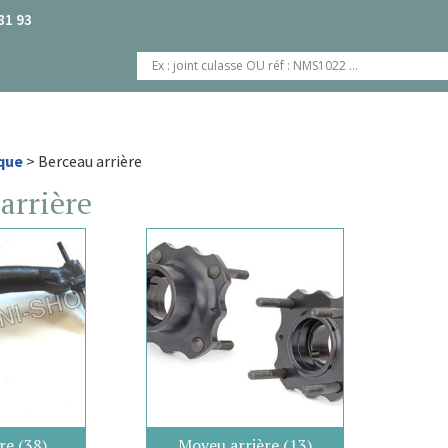
81 93
que
> Berceau arrière
arrière
ère
(38)
Moyeu arrière
(13)