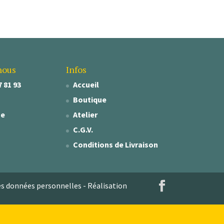
nous
Infos
7 81 93
Accueil
Boutique
se
Atelier
C.G.V.
Conditions de Livraison
es données personnelles
- Réalisation