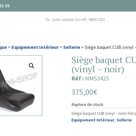
81 93
que
>
Equipement Intérieur
>
Sellerie
> Siège baquet CUB (vinyl –
Siège baquet C
(vinyl – noir)
Réf :
NMS3425
375,00
€
Rupture de stock
Siège baquet CUB (vinyl – noir) fait 
Equipement Intérieur
,
Sellerie
.