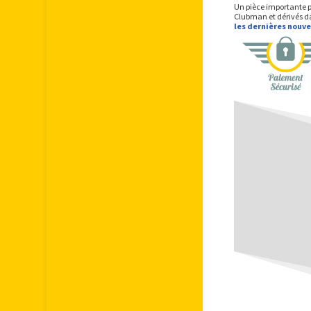
Un pièce importante p
Clubman et dérivés da
les dernières nouv