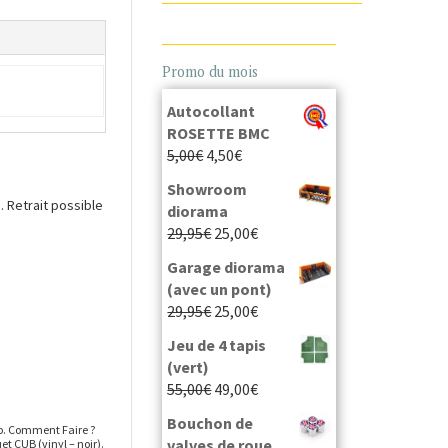
Promo du mois
Autocollant
ROSETTE BMC
5,00
€
4,50
€
Showroom
 Retrait possible
diorama
29,95
€
25,00
€
Garage diorama
(avec un pont)
29,95
€
25,00
€
Jeu de 4 tapis
(vert)
55,00
€
49,00
€
Bouchon de
op. Comment Faire ?
valves de roue
et CUB (vinyl – noir).