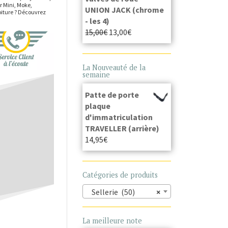
ur Mini, Moke,
UNION JACK (chrome
oiture ? Découvrez
- les 4)
15,00
€
13,00
€
La Nouveauté de la
semaine
Patte de porte
plaque
d'immatriculation
TRAVELLER (arrière)
14,95
€
Catégories de produits
Sellerie (50)
×
La meilleure note