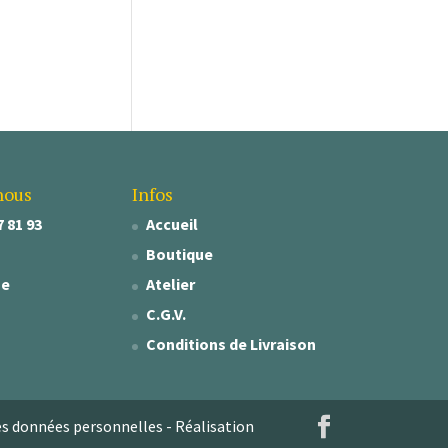
nous
Infos
7 81 93
Accueil
Boutique
se
Atelier
C.G.V.
Conditions de Livraison
es données personnelles
- Réalisation