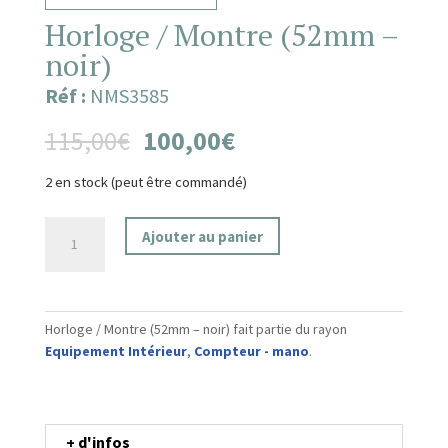
Horloge / Montre (52mm –
noir)
Réf :
NMS3585
115,00
€
100,00
€
2 en stock (peut être commandé)
quantité
Ajouter au panier
de
Horloge
/
Montre
Horloge / Montre (52mm – noir) fait partie du rayon
(52mm
Equipement Intérieur
,
Compteur - mano
.
-
noir)
+ d'infos