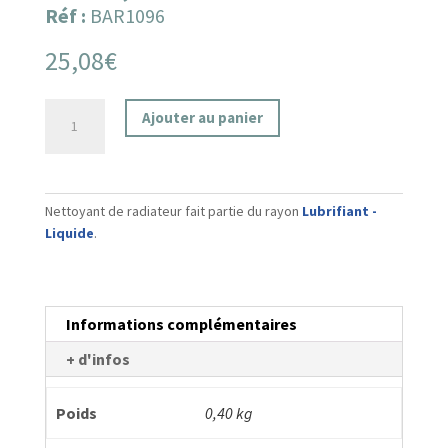
Réf :
BAR1096
25,08
€
quantité
Ajouter au panier
de
Nettoyant
de
radiateur
Nettoyant de radiateur fait partie du rayon
Lubrifiant -
Liquide
.
Informations complémentaires
+ d'infos
Poids
0,40 kg