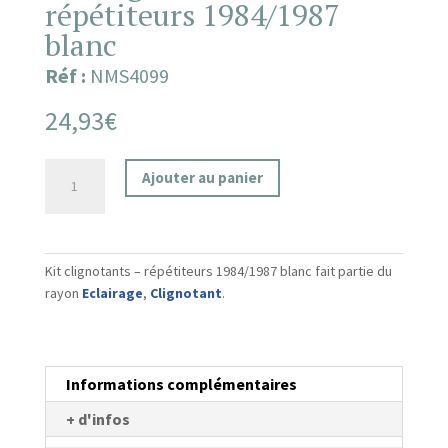
répétiteurs 1984/1987
blanc
Réf :
NMS4099
24,93
€
quantité
Ajouter au panier
de
Kit
clignotants
-
Kit clignotants – répétiteurs 1984/1987 blanc fait partie du
répétiteurs
rayon
Eclairage
,
Clignotant
.
1984/1987
blanc
Informations complémentaires
+ d'infos