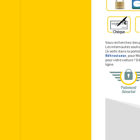
Vous recherchez des p
Les internautes souhai
(à sertir dans la port
Rétroviseur
, pour M
pour votre voiture ? 
ligne.