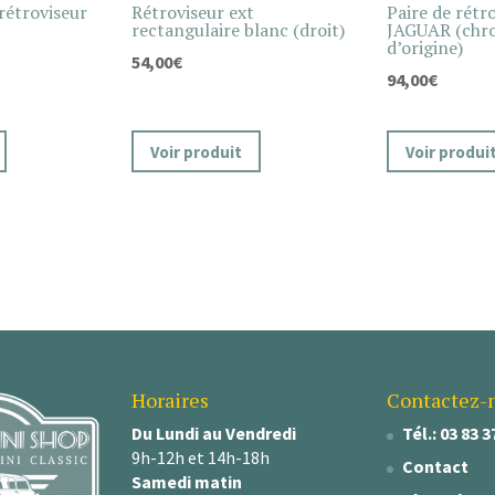
rétroviseur
Rétroviseur ext
Paire de rétr
rectangulaire blanc (droit)
JAGUAR (chro
d’origine)
54,00
€
94,00
€
Voir produit
Voir produi
Horaires
Contactez-
Du Lundi au Vendredi
Tél.: 03 83 3
9h-12h et 14h-18h
Contact
Samedi matin