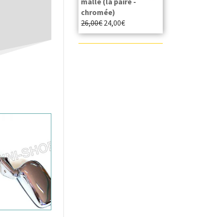
malle (la paire -
chromée)
26,00
€
24,00
€