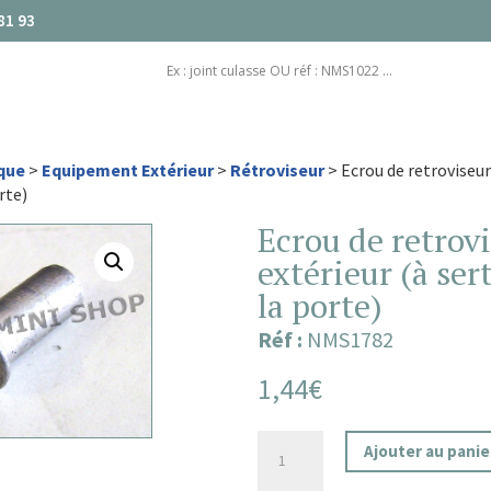
81 93
que
>
Equipement Extérieur
>
Rétroviseur
> Ecrou de retroviseur
rte)
Ecrou de retrov
extérieur (à ser
la porte)
Réf :
NMS1782
1,44
€
quantité
Ajouter au panie
de
Ecrou