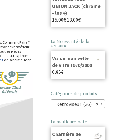
UNION JACK (chrome
- les 4)
15,00
€
13,00
€
La Nouveauté de la
op. Comment Faire ?
semaine
troviseur extérieur
 autres pièces
oin d'autres pièces
Vis de manivelle
ns
de la boutique en
de vitre 1970/2000
0,85
€
Catégories de produits
Rétroviseur (36)
×
La meilleure note
Charnière de