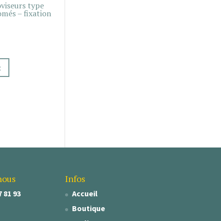
oviseurs type
més – fixation
t
nous
Infos
7 81 93
Accueil
Boutique