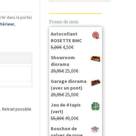
rtir dans la porte)
Promo du mois
térieur
,
Autocollant
ROSETTE BMC
5,00
€
4,50
€
Showroom
diorama
29,95
€
25,00
€
Garage diorama
(avec un pont)
29,95
€
25,00
€
Jeu de 4 tapis
 Retrait possible
(vert)
55,00
€
49,00
€
Bouchon de
valves de roue