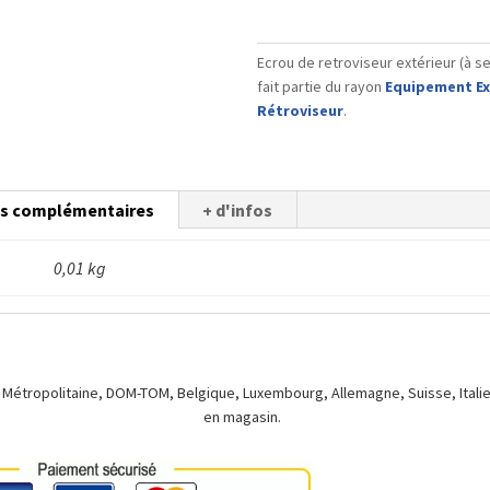
de
retroviseur
Ecrou de retroviseur extérieur (à se
extérieur
fait partie du rayon
Equipement Ex
(à
Rétroviseur
.
sertir
dans
la
porte)
ns complémentaires
+ d'infos
0,01 kg
 Métropolitaine, DOM-TOM, Belgique, Luxembourg, Allemagne, Suisse, Italie.
en magasin.