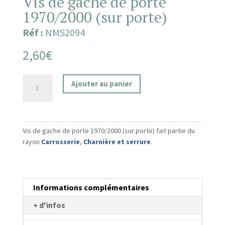
Vis de gache de porte
1970/2000 (sur porte)
Réf :
NMS2094
2,60
€
quantité
Ajouter au panier
de
Vis
de
gache
Vis de gache de porte 1970/2000 (sur porte) fait partie du
de
rayon
Carrosserie
,
Charnière et serrure
.
porte
1970/2000
(sur
porte)
Informations complémentaires
+ d'infos