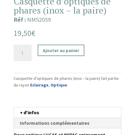
Casquette d’optiques de
phares (inox – la paire)
Réf :
NMS2059
19,50
€
quantité
Ajouter au panier
de
Casquette
d'optiques
de
Casquette d’optiques de phares (inox – la paire) fait partie
phares
du rayon
Eclairage
,
Optique
.
(inox
-
la
paire)
+ d'infos
Informations complémentaires
Pour optique LUCAS et WIPAC uniquement