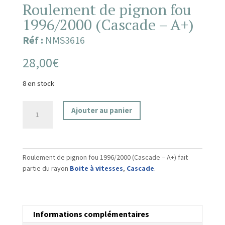
Roulement de pignon fou
1996/2000 (Cascade – A+)
Réf :
NMS3616
28,00
€
8 en stock
quantité
Ajouter au panier
de
Roulement
de
pignon
Roulement de pignon fou 1996/2000 (Cascade – A+) fait
fou
partie du rayon
Boite à vitesses
,
Cascade
.
1996/2000
(Cascade
-
A+)
Informations complémentaires