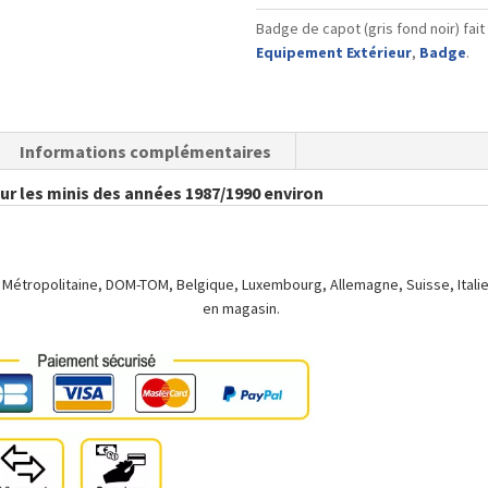
de
Badge de capot (gris fond noir) fait
capot
Equipement Extérieur
,
Badge
.
(gris
fond
noir)
Informations complémentaires
r les minis des années 1987/1990 environ
 Métropolitaine, DOM-TOM, Belgique, Luxembourg, Allemagne, Suisse, Italie.
en magasin.