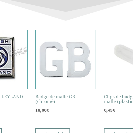
H LEYLAND
Badge de malle GB
Clips de badg
(chromé)
malle (plasti
18,00
€
0,45
€