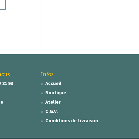
t
nous
Infos
7 81 93
Accueil
Boutique
se
Atelier
C.G.V.
Conditions de Livraison