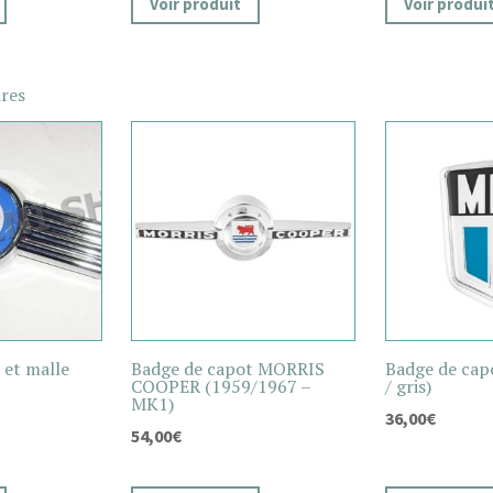
Voir produit
Voir produi
ires
 et malle
Badge de capot MORRIS
Badge de cap
COOPER (1959/1967 –
/ gris)
MK1)
36,00
€
54,00
€