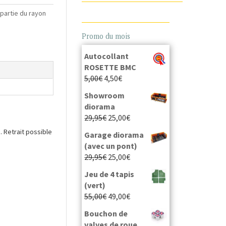
 partie du rayon
Promo du mois
Autocollant
ROSETTE BMC
5,00
€
4,50
€
Showroom
diorama
29,95
€
25,00
€
 Retrait possible
Garage diorama
(avec un pont)
29,95
€
25,00
€
Jeu de 4 tapis
(vert)
55,00
€
49,00
€
Bouchon de
valves de roue