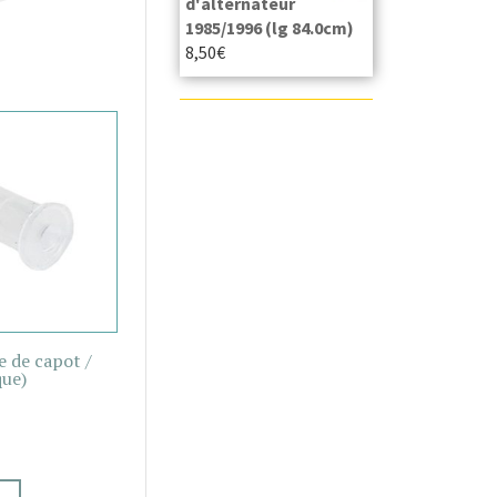
d'alternateur
1985/1996 (lg 84.0cm)
8,50
€
e de capot /
que)