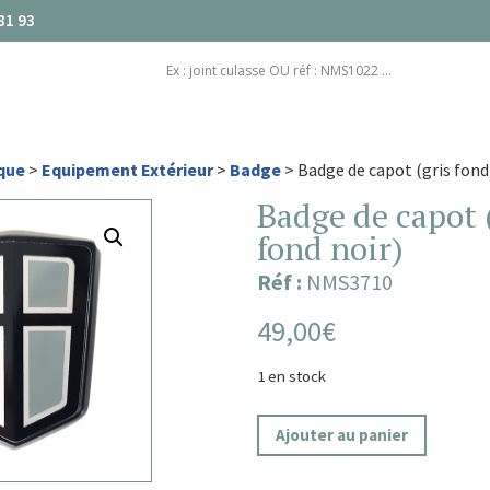
81 93
que
>
Equipement Extérieur
>
Badge
> Badge de capot (gris fond
Badge de capot 
fond noir)
Réf :
NMS3710
49,00
€
1 en stock
quantité
Ajouter au panier
de
Badge