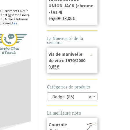
UNION JACK (chrome
op. Comment Faire ?
- les 4)
pot (gris fond noir).
15,00
€
13,00
€
Mini, Moke, Clubman
Découvrez
les
La Nouveauté de la
semaine
Vis de manivelle
de vitre 1970/2000
0,85
€
Catégories de produits
Badge (85)
×
La meilleure note
Courroie