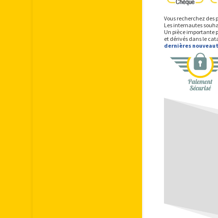
Vous recherchez des p
Les internautes souhai
Un pièce importante p
et dérivés dans le cat
dernières nouveau