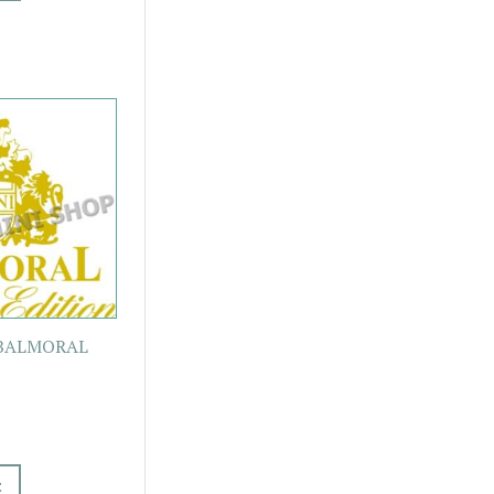
 BALMORAL
t