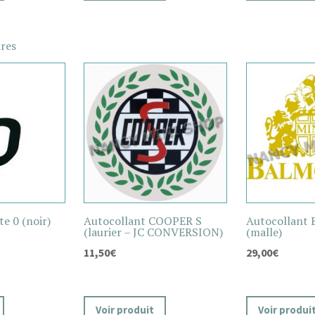
ires
e 0 (noir)
Autocollant COOPER S
Autocollant
(laurier – JC CONVERSION)
(malle)
11,50
€
29,00
€
Voir produit
Voir produi