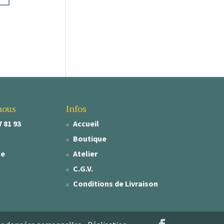
nous
Infos
7 81 93
Accueil
Boutique
se
Atelier
C.G.V.
Conditions de Livraison