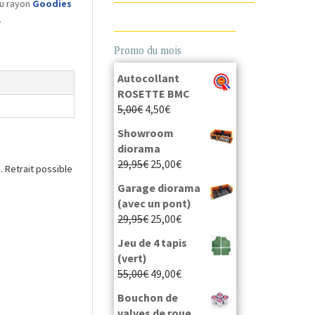
du rayon
Goodies
.
Promo du mois
Autocollant
ROSETTE BMC
5,00
€
4,50
€
Showroom
diorama
29,95
€
25,00
€
 Retrait possible
Garage diorama
(avec un pont)
29,95
€
25,00
€
Jeu de 4 tapis
(vert)
55,00
€
49,00
€
Bouchon de
valves de roue