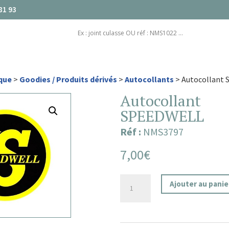
81 93
que
>
Goodies / Produits dérivés
>
Autocollants
> Autocollant
Autocollant
SPEEDWELL
Réf :
NMS3797
7,00
€
quantité
Ajouter au panie
de
Autocollant
SPEEDWELL