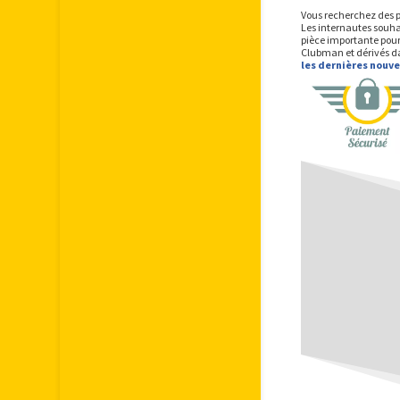
Vous recherchez des p
Les internautes souha
pièce importante pour
Clubman et dérivés da
les dernières nouv