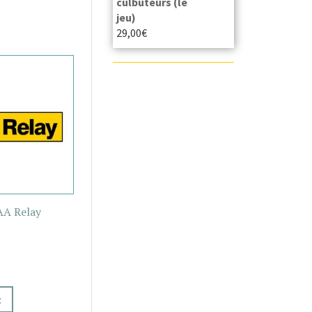
culbuteurs (le
jeu)
29,00
€
AA Relay
t