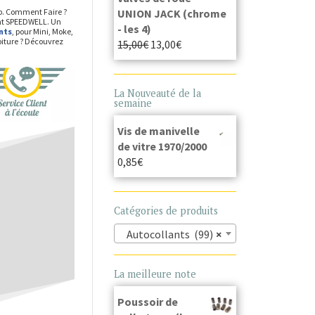
UNION JACK (chrome
op. Comment Faire ?
lant SPEEDWELL. Un
- les 4)
nts
, pour Mini, Moke,
oiture ? Découvrez
15,00
€
13,00
€
La Nouveauté de la
semaine
Vis de manivelle
de vitre 1970/2000
0,85
€
Catégories de produits
Autocollants (99)
×
La meilleure note
Poussoir de