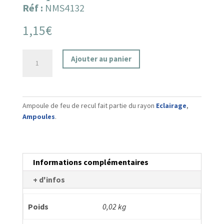
Réf :
NMS4132
1,15
€
quantité
Ajouter au panier
de
Ampoule
de
feu
Ampoule de feu de recul fait partie du rayon
Eclairage
,
de
Ampoules
.
recul
Informations complémentaires
+ d'infos
Poids
0,02 kg