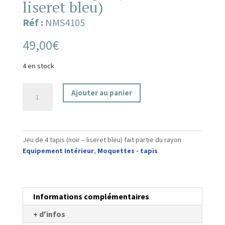
liseret bleu)
Réf :
NMS4105
49,00
€
4 en stock
quantité
Ajouter au panier
de
Jeu
de
4
Jeu de 4 tapis (noir – liseret bleu) fait partie du rayon
tapis
Equipement Intérieur
,
Moquettes - tapis
.
(noir
-
liseret
bleu)
Informations complémentaires
+ d'infos