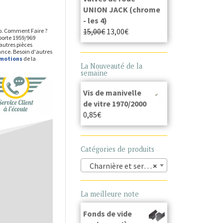
UNION JACK (chrome
- les 4)
15,00
€
13,00
€
op. Comment Faire ?
 porte 1959/969
autres pièces
ance. Besoin d'autres
omotions
de la
La Nouveauté de la
semaine
Vis de manivelle
de vitre 1970/2000
0,85
€
Catégories de produits
Charnière et serrure (86)
×
La meilleure note
Fonds de vide