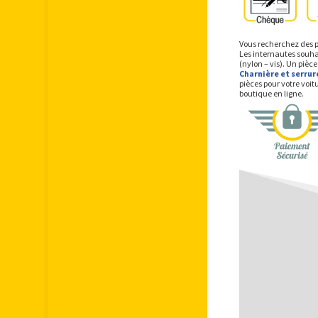
Vous recherchez des p
Les internautes souhai
(nylon – vis). Un pièc
Charnière et serrur
pièces pour votre voi
boutique en ligne.