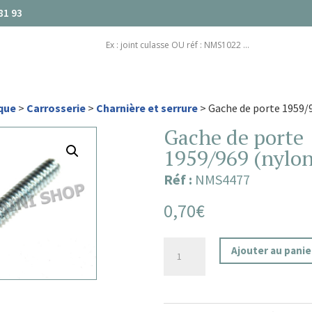
81 93
que
>
Carrosserie
>
Charnière et serrure
> Gache de porte 1959/9
Gache de porte
1959/969 (nylon
Réf :
NMS4477
0,70
€
quantité
Ajouter au panie
de
Gache
de
porte