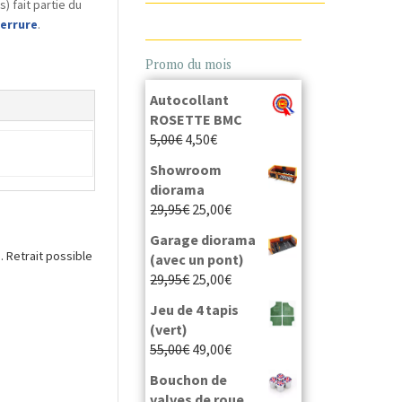
) fait partie du
serrure
.
Promo du mois
Autocollant
ROSETTE BMC
5,00
€
4,50
€
Showroom
diorama
29,95
€
25,00
€
Garage diorama
 Retrait possible
(avec un pont)
29,95
€
25,00
€
Jeu de 4 tapis
(vert)
55,00
€
49,00
€
Bouchon de
valves de roue