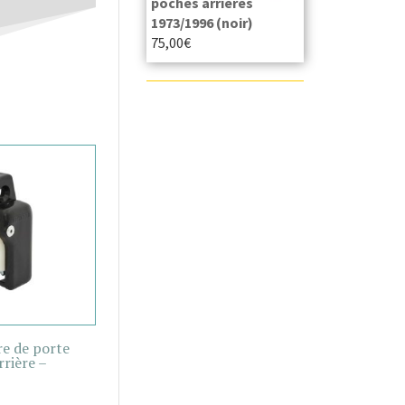
poches arrières
1973/1996 (noir)
75,00
€
re de porte
rière –