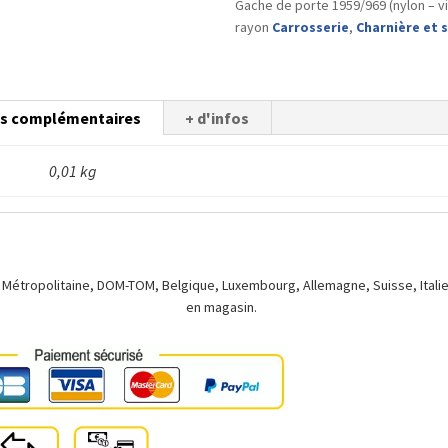
Gache de porte 1959/969 (nylon – vis
1959/969
rayon
Carrosserie
,
Charnière et 
(nylon
-
vis)
ns complémentaires
+ d'infos
0,01 kg
 Métropolitaine, DOM-TOM, Belgique, Luxembourg, Allemagne, Suisse, Italie.
en magasin.