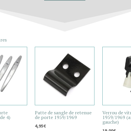
ires
orte
Patte de sangle de retenue
Verrou de vit
de 4)
de porte 1959/1969
1959/1969 (ar
gauche)
4,95
€
19,00
€