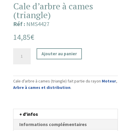
Cale d’arbre à cames
(triangle)
Réf :
NMS4427
14,85
€
quantité
Ajouter au panier
de
Cale
d'arbre
à
Cale d’arbre à cames (triangle) fait partie du rayon
Moteur
,
cames
Arbre à cames et distribution
.
(triangle)
+ d'infos
Informations complémentaires