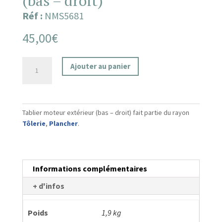
(bas – droit)
Réf :
NMS5681
45,00
€
quantité
Ajouter au panier
de
Tablier
moteur
extérieur
Tablier moteur extérieur (bas – droit) fait partie du rayon
(bas
Tôlerie
,
Plancher
.
-
droit)
Informations complémentaires
+ d'infos
Poids
1,9 kg