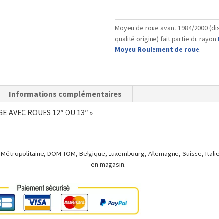
de
roue
Moyeu de roue avant 1984/2000 (dis
avant
qualité origine) fait partie du rayon
1984/2000
Moyeu Roulement de roue
.
(disques
8.4"
-
qualité
Informations complémentaires
origine)
E AVEC ROUES 12″ OU 13″ »
 Métropolitaine, DOM-TOM, Belgique, Luxembourg, Allemagne, Suisse, Italie.
en magasin.