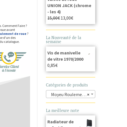
UNION JACK (chrome
- les 4)
15,00
€
13,00
€
op. Comment Faire ?
 roue avant
ulement de roue
?
La Nouveauté de la
ue d'un des
semaine
du catalogue.
Vis de manivelle
de vitre 1970/2000
0,85
€
Catégories de produits
Moyeu Roulement de roue (41)
×
La meilleure note
Radiateur de