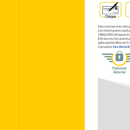
Vous recherchez des p
Les internautes souha
1984/2000 (disques 8.4
Découvrez les autres 
spécialistes Mini en F
Consultez
les derni