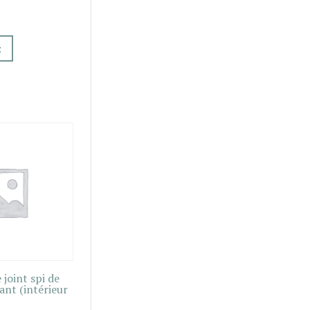
t
 joint spi de
nt (intérieur