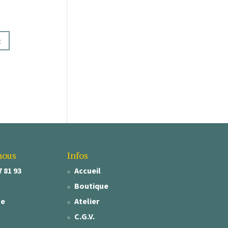
t
nous
Infos
7 81 93
Accueil
Boutique
se
Atelier
C.G.V.