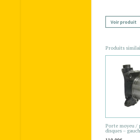
Voir produit
Produits simila
Porte moyeu / p
disques – gauch
110,00
€