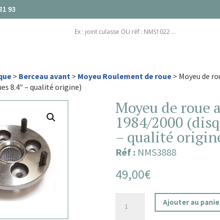
81 93
que
>
Berceau avant
>
Moyeu Roulement de roue
> Moyeu de ro
es 8.4″ – qualité origine)
Moyeu de roue 
1984/2000 (disq
– qualité origin
Réf :
NMS3888
49,00
€
quantité
Ajouter au panie
de
Moyeu