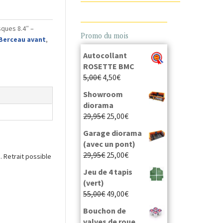
ques 8.4″ –
Promo du mois
Berceau avant
,
Autocollant
ROSETTE BMC
5,00
€
4,50
€
Showroom
diorama
29,95
€
25,00
€
Garage diorama
(avec un pont)
29,95
€
25,00
€
 Retrait possible
Jeu de 4 tapis
(vert)
55,00
€
49,00
€
Bouchon de
valves de roue