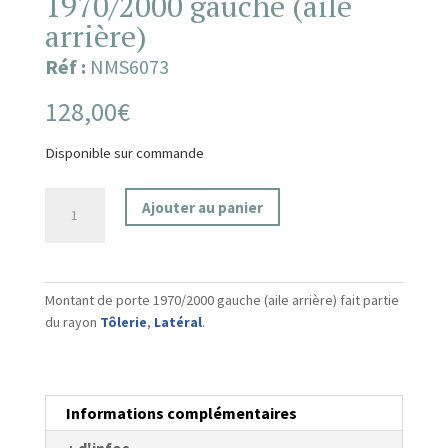
1970/2000 gauche (aile
arrière)
Réf :
NMS6073
128,00
€
Disponible sur commande
quantité
Ajouter au panier
de
Montant
de
porte
Montant de porte 1970/2000 gauche (aile arrière) fait partie
1970/2000
du rayon
Tôlerie
,
Latéral
.
gauche
(aile
arrière)
Informations complémentaires