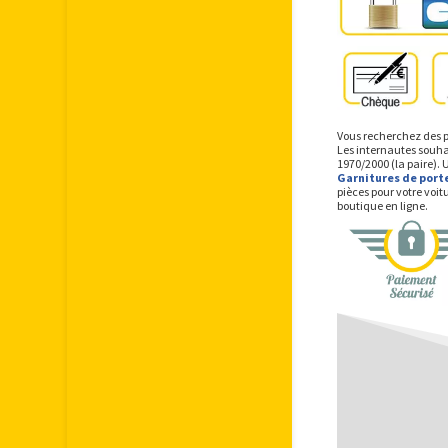
Vous recherchez des p
Les internautes souhai
1970/2000 (la paire).
Garnitures de port
pièces pour votre voi
boutique en ligne.