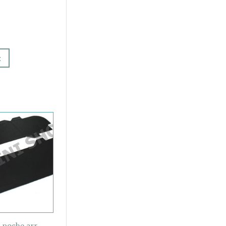
t
 poche arr