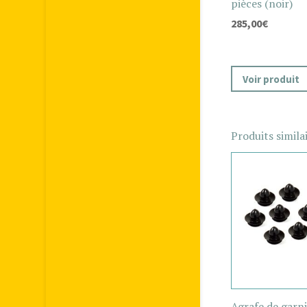
pièces (noir)
285,00
€
Voir produit
Produits simila
Agrafe de garni