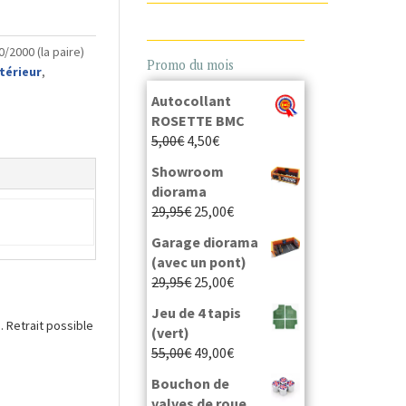
/2000 (la paire)
Promo du mois
térieur
,
Autocollant
ROSETTE BMC
5,00
€
4,50
€
Showroom
diorama
29,95
€
25,00
€
Garage diorama
(avec un pont)
29,95
€
25,00
€
Jeu de 4 tapis
 Retrait possible
(vert)
55,00
€
49,00
€
Bouchon de
valves de roue