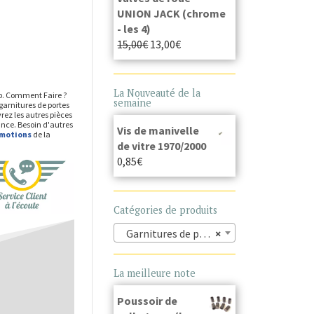
UNION JACK (chrome
- les 4)
15,00
€
13,00
€
La Nouveauté de la
op. Comment Faire ?
semaine
garnitures de portes
rez les autres pièces
ance. Besoin d'autres
Vis de manivelle
omotions
de la
de vitre 1970/2000
0,85
€
Catégories de produits
Garnitures de porte (40)
×
La meilleure note
Poussoir de