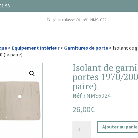
81 93
que
>
Equipement Intérieur
>
Garnitures de porte
> Isolant de g
 (la paire)
Isolant de garni
portes 1970/200
paire)
Réf :
NMS6024
26,00
€
quantité
Ajouter au panie
de
Isolant