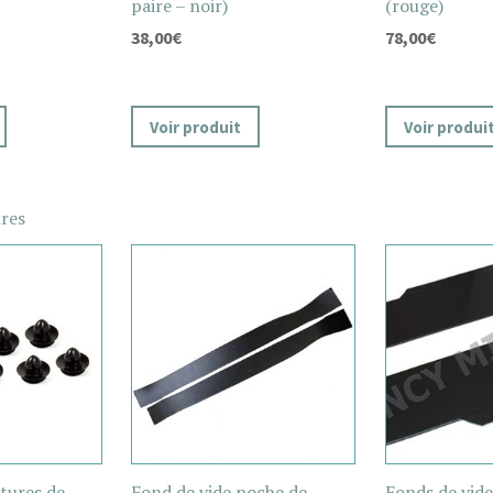
paire – noir)
(rouge)
38,00
€
78,00
€
Voir produit
Voir produi
ires
tures de
Fond de vide poche de
Fonds de vide