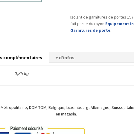
de
garnitures
Isolant de garnitures de portes 1970
de
fait partie du rayon
Equipement In
portes
Garnitures de porte
.
1970/2000
(la
paire)
ns complémentaires
+ d'infos
0,85 kg
 Métropolitaine, DOM-TOM, Belgique, Luxembourg, Allemagne, Suisse, Italie.
en magasin.