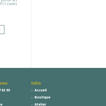
75 (noir)
t
nous
Infos
7 81 93
Accueil
Boutique
se
Atelier