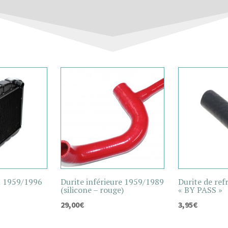
u 1959/1996
Durite inférieure 1959/1989
Durite de ref
(silicone – rouge)
« BY PASS »
29,00
€
3,95
€