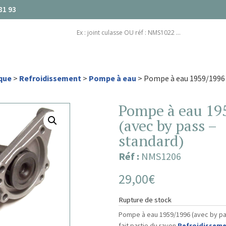
81 93
que
>
Refroidissement
>
Pompe à eau
> Pompe à eau 1959/1996 
Pompe à eau 19
(avec by pass –
standard)
Réf :
NMS1206
29,00
€
Rupture de stock
Pompe à eau 1959/1996 (avec by pa
fait partie du rayon
Refroidissem