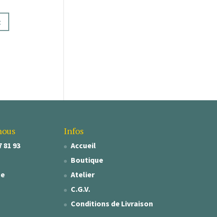
t
nous
Infos
7 81 93
Accueil
Boutique
se
Atelier
C.G.V.
Conditions de Livraison