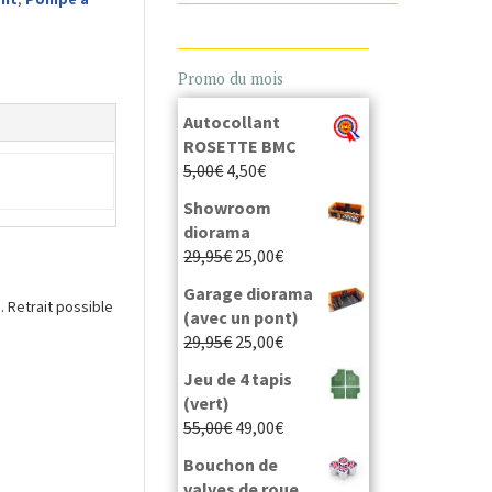
Promo du mois
Autocollant
ROSETTE BMC
5,00
€
4,50
€
Showroom
diorama
29,95
€
25,00
€
Garage diorama
 Retrait possible
(avec un pont)
29,95
€
25,00
€
Jeu de 4 tapis
(vert)
55,00
€
49,00
€
Bouchon de
valves de roue