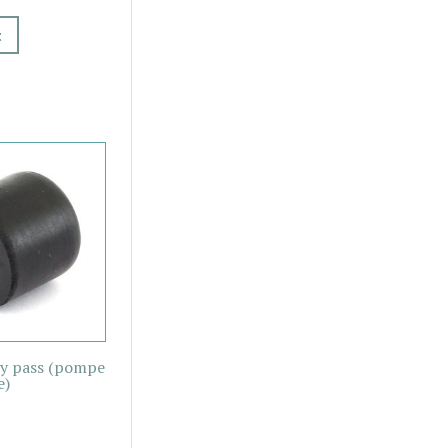
t
y pass (pompe
e)