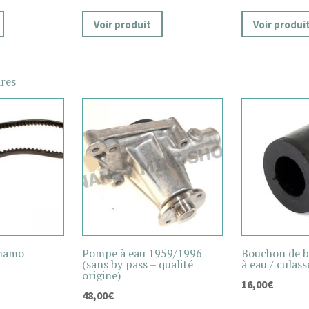
Voir produit
Voir produi
ires
ynamo
Pompe à eau 1959/1996
Bouchon de b
(sans by pass – qualité
à eau / culass
origine)
16,00
€
48,00
€