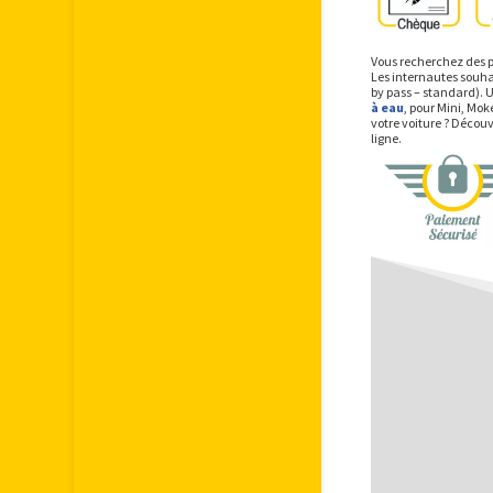
Vous recherchez des p
Les internautes souha
by pass – standard). 
à eau
, pour Mini, Mok
votre voiture ? Décou
ligne.