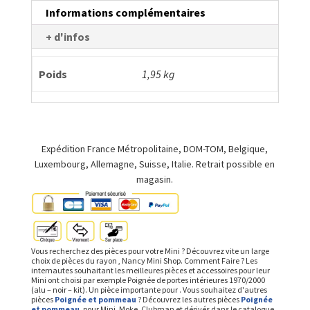
-
Informations complémentaires
kit)
+ d'infos
Poids
1,95 kg
Expédition France Métropolitaine, DOM-TOM, Belgique,
Luxembourg, Allemagne, Suisse, Italie. Retrait possible en
magasin.
Vous recherchez des pièces pour votre Mini ? Découvrez vite un large
choix de pièces du rayon , Nancy Mini Shop. Comment Faire ? Les
internautes souhaitant les meilleures pièces et accessoires pour leur
Mini ont choisi par exemple Poignée de portes intérieures 1970/2000
(alu – noir – kit). Un pièce importante pour . Vous souhaitez d'autres
pièces
Poignée et pommeau
? Découvrez les autres pièces
Poignée
et pommeau
, pour Mini, Moke, Clubman et dérivés dans le catalogue