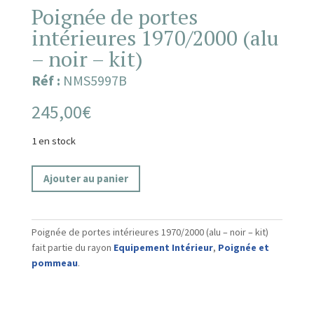
Poignée de portes
intérieures 1970/2000 (alu
– noir – kit)
Réf :
NMS5997B
245,00
€
1 en stock
quantité
Ajouter au panier
de
Poignée
de
Poignée de portes intérieures 1970/2000 (alu – noir – kit)
portes
fait partie du rayon
Equipement Intérieur
,
Poignée et
intérieures
pommeau
.
1970/2000
(alu
-
noir