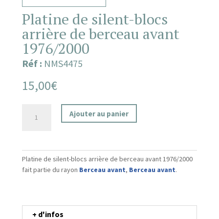
Platine de silent-blocs
arrière de berceau avant
1976/2000
Réf :
NMS4475
15,00
€
quantité
Ajouter au panier
de
Platine
de
silent-
Platine de silent-blocs arrière de berceau avant 1976/2000
blocs
fait partie du rayon
Berceau avant
,
Berceau avant
.
arrière
de
berceau
avant
+ d'infos
1976/2000