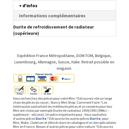
-
+ d'infos
silicone)
Informations complémentaires
Durite de refroidissement de radiateur
(supérieure)
Expédition France Métropolitaine, DOM-TOM, Belgique,
Luxembourg, Allemagne, Suisse, Italie. Retrait possible en
magasin.
Vous recherchez des pièces pour votre Mini ? Découvrez vite un large
choix de pièces du rayon , Nancy Mini Shop. Comment Faire ? Les
internautes souhaitant les meilleures pièces et accessoires pour leur
Mini ont choisi par exemple Durite de radiateur 1959/1991 (998cc –
supérieure – silicone). Un pièce importante pour . Vous souhaitez
d'autres pièces
Durite
? Découvrez les autres pièces
Durite
, pour
Mini, Moke, Clubman et dérivés dans le catalogue d'un des spécialistes
Mini en France. Besoin d'autres pièces pour votre voiture ? Découvrez