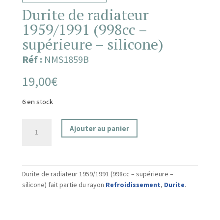
Durite de radiateur
1959/1991 (998cc –
supérieure – silicone)
Réf :
NMS1859B
19,00
€
6 en stock
quantité
Ajouter au panier
de
Durite
de
radiateur
Durite de radiateur 1959/1991 (998cc – supérieure –
1959/1991
silicone) fait partie du rayon
Refroidissement
,
Durite
.
(998cc
-
supérieure