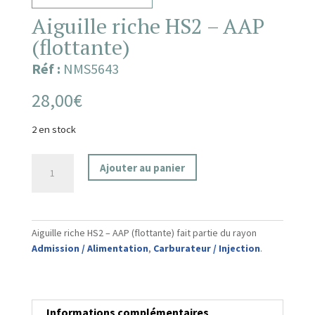
Aiguille riche HS2 – AAP
(flottante)
Réf :
NMS5643
28,00
€
2 en stock
quantité
Ajouter au panier
de
Aiguille
riche
HS2
Aiguille riche HS2 – AAP (flottante) fait partie du rayon
-
Admission / Alimentation
,
Carburateur / Injection
.
AAP
(flottante)
Informations complémentaires