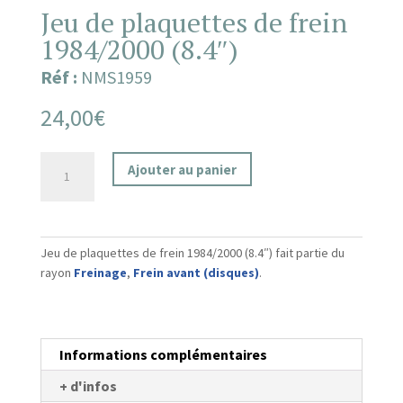
Jeu de plaquettes de frein
1984/2000 (8.4″)
Réf :
NMS1959
24,00
€
quantité
Ajouter au panier
de
Jeu
de
plaquettes
Jeu de plaquettes de frein 1984/2000 (8.4″) fait partie du
de
rayon
Freinage
,
Frein avant (disques)
.
frein
1984/2000
(8.4")
Informations complémentaires
+ d'infos