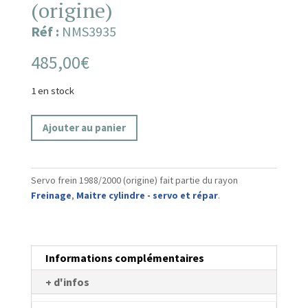
(origine)
Réf :
NMS3935
485,00
€
1 en stock
quantité
Ajouter au panier
de
Servo
frein
Servo frein 1988/2000 (origine) fait partie du rayon
1988/2000
Freinage
,
Maitre cylindre - servo et répar
.
(origine)
Informations complémentaires
+ d'infos