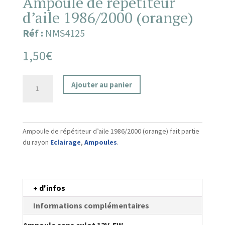
Ampoule de répétiteur
d’aile 1986/2000 (orange)
Réf :
NMS4125
1,50
€
quantité
Ajouter au panier
de
Ampoule
de
répétiteur
Ampoule de répétiteur d’aile 1986/2000 (orange) fait partie
d'aile
du rayon
Eclairage
,
Ampoules
.
1986/2000
(orange)
+ d'infos
Informations complémentaires