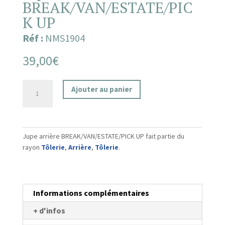
BREAK/VAN/ESTATE/PIC
K UP
Réf :
NMS1904
39,00
€
quantité
Ajouter au panier
de
Jupe
arrière
BREAK/VAN/ESTATE/PICK
Jupe arrière BREAK/VAN/ESTATE/PICK UP fait partie du
UP
rayon
Tôlerie
,
Arrière
,
Tôlerie
.
Informations complémentaires
+ d'infos