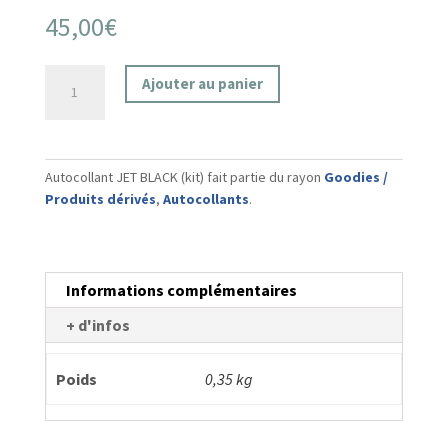
45,00
€
quantité
Ajouter au panier
de
Autocollant
JET
BLACK
Autocollant JET BLACK (kit) fait partie du rayon
Goodies /
(kit)
Produits dérivés
,
Autocollants
.
Informations complémentaires
+ d'infos
Poids
0,35 kg